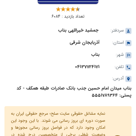
تعداد بازدید : 6084
سردفتر:
جمشید خیراللهی بناب
استان:
آذربایجان شرقی
شهر:
بناب
تلفن:
04137724171
آدرس:
بناب میدان امام حسین جنب بانک صادرات طبقه همکف - کد
پستی: 5551789364
نمایه مشاغل حقوقی سایت صلح؛ مرجع حقوقی ایران به
صورت دوره ای بروز رسانی می شوند. با این وجود این
امکان وجود دارد که در فواصل بروز رسانی مجوزها و
وضعیت شغلی برخی از متخصصین درج شده در