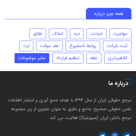
همه چیز درباره
مهاجرت
خیانت
دیه
املاک
طلاق
ثبت شرکت
روابط نامشروع
عقد موقت
ارث
کلاهبرداری
نفقه
تنظیم قرارداد
سایر موضوعات
درباره ما
مرجع حقوقی ایران از سال 1394 با هدف جمع آوری و انتشار اطلاعات
علمی حقوقی صحیح، جامع و دقیق به عنوان عضوی از زیر مجموعه
مرجع دانش ایران (سیویلیکا) فعالیت می کند.