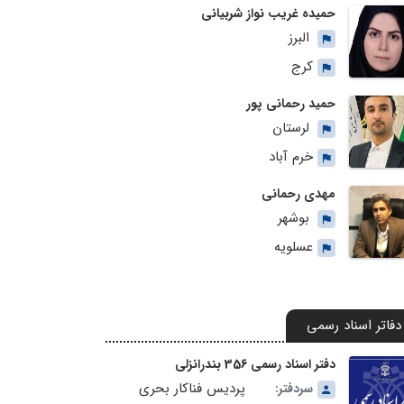
حمیده غریب نواز شربیانی
البرز
کرج
حمید رحمانی پور
لرستان
خرم آباد
مهدی رحمانی
بوشهر
عسلویه
دفاتر اسناد رسمی
دفتر اسناد رسمی 356 بندرانزلی
پردیس فناکار بحری
سردفتر: