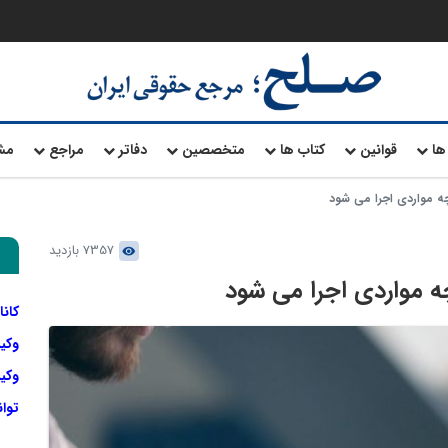
ها
قوانین
کتاب ها
متخصصین
دفاتر
مراجع
مش
 مواردی اجرا می شود
7357 بازدید
 مواردی اجرا می شود
کانا
وکی
وکیل
توا