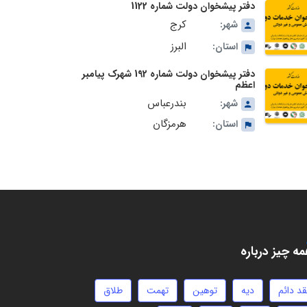
دفتر پیشخوان دولت شماره 1122
کرج
شهر:
البرز
استان:
دفتر پیشخوان دولت شماره 192 شهرک پیامبر
اعظم
بندرعباس
شهر:
هرمزگان
استان:
ه چیز درباره
قد دائم
دیه
توهین
تهمت
طلاق