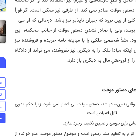
نۀ محل و نظرِ کارشناسی و غیره) نیز استفاده کند و اگر محکمه
ور موقت صادر نمی­ کند. از طرفی نیز ممکن است: اگر فوراً
از بین برود که جبران ناپذیر نیز باشد. درحالی که او می ­
برسد، ولی با صادر نشدنِ دستورِ موقت از جانبِ محکمه، این
د. مثلاً شخصی ملکی را با مبایعه ­نامه خریده و فروشنده نیز
اینکه مبادا ملک را به دیگری نیز بفروشند، می ­تواند از دادگاه
 از فروختنِ مال به دیگری باز دارد.
س
های دستور موقت
ت
وقتی
بدوی
صادر شد، دستور موقت بی اعتبار نمی ­شود، زیرا حکم بدوی
ع
قابل اعتراض است.
س
فی برای بررسی و تعیین تکلیف وجود ندارد
.
، الزام به تنظیم سند رسمی است و موضوع دستور موقت، منع خوانده از