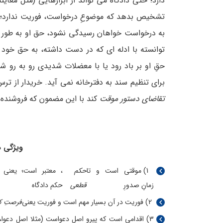
دارد؛ حتی دادگاه می ­تواند از ابزارهایی (مثل معای
تشخیص بدهد که موضوعِ درخواست، فوریت ندارد؛ دست
به درخواست خواهان رسیدگی نشود، حق او به طور کلی 
توانسته با ادله­ ای که در دست داشته، به حق خود 
حقِ او بر باد رود یا با معضلات شدیدی رو به ­رو شو
برای تنظیم سند به دفترخانه نمی­ آید. خریدار از ترس 
تقاضای دستور موقت
کند با این مضمون که فروشنده را
ویژگی 
1) موقتی است و تا
حکم
، معتبر است؛ یعنی 
زمانِ صدورِ
قطعی
حکم دادگاه
2) فوریت در آن بسیار مهم است و فوریت یعنی
فرصتِ کا
3) اقدامی است که پیروِ اصل دعواست (مثلا اصل دعوا