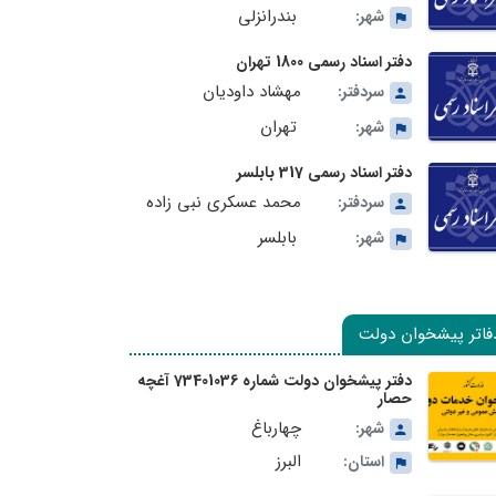
بندرانزلی
شهر:
دفتر اسناد رسمی 1800 تهران
مهشاد داودیان
سردفتر:
تهران
شهر:
دفتر اسناد رسمی 317 بابلسر
محمد عسکری نبی زاده
سردفتر:
بابلسر
شهر:
فاتر پیشخوان دولت
دفتر پیشخوان دولت شماره 73401036 آغچه
حصار
چهارباغ
شهر:
البرز
استان: