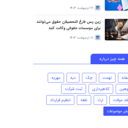
26 اردیبهشت 1403
زین پس فارغ التحصیلان حقوق می‌توانند
برای موسسات حقوقی وکالت کنند
17 اردیبهشت 1403
همه چیز درباره
فته
تهمت
چک
دیه
مهریه
وهین
کلاهبرداری
ثبت شرکت
قد موقت
ارث
نفقه
تنظیم قرارداد
ایر موضوعات