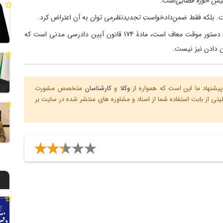
یسِ حوزۀ قضایی
است.
. بلکه فقط ضمنِ
دادخواستِ تجدیدنظر
می­ توان به آن اعتراض کرد.
8) در دستور موقت به معنای عامِ آن که از شرایطِ خاص دستور موقت معاف است، مادۀ 174 قانون آیین دادرسی مدنی است که
ن دادن نیز نیست.
یشنهاد ما این است که همواره از
وکلا
و
کارشناسان
متخصص مشورت
ی از بابت استفاده شما از اسناد و مشاوره های منتشر شده در سایت بر