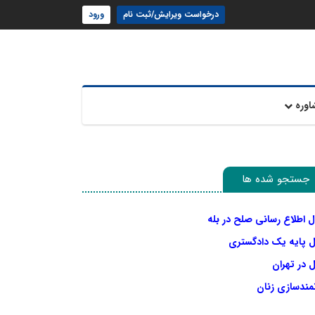
درخواست ویرایش/ثبت نام
ورود
اوره
جستجو شده ها
ل اطلاع رسانی صلح در بله
ل پایه یک دادگستری
 در تهران
نمندسازی زنان