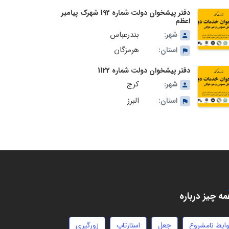
دفتر پیشخوان دولت شماره 192 شهرک پیامبر
اعظم
بندرعباس
شهر:
هرمزگان
استان:
دفتر پیشخوان دولت شماره 1122
کرج
شهر:
البرز
استان:
ه چیز درباره
وابط نامشروع
جعل
استارتاپ
زورگیری