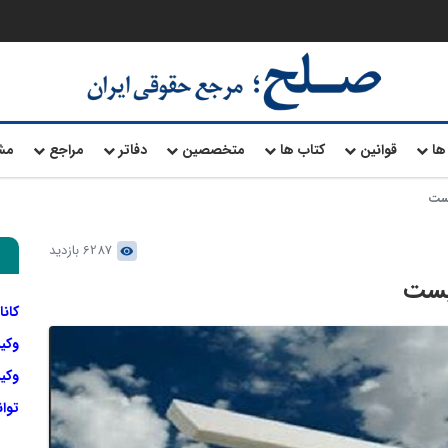
ها
قوانین
کتاب ها
متخصصین
دفاتر
مراجع
مش
یست
6287 بازدید
یست
کانا
وکی
وکیل
توا