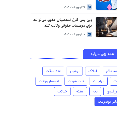
26 اردیبهشت 1403
زین پس فارغ التحصیلان حقوق می‌توانند
برای موسسات حقوقی وکالت کنند
17 اردیبهشت 1403
همه چیز درباره
قد دائم
املاک
توهین
عقد موقت
رث
مهاجرت
ثبت شرکت
انحصار وراثت
ورگیری
دیه
سفته
خیانت
ایر موضوعات