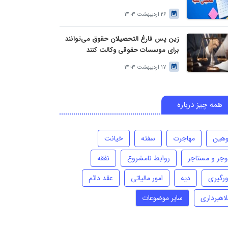
26 اردیبهشت 1403
زین پس فارغ التحصیلان حقوق می‌توانند
برای موسسات حقوقی وکالت کنند
17 اردیبهشت 1403
همه چیز درباره
وهین
مهاجرت
سفته
خیانت
وجر و مستاجر
روابط نامشروع
نفقه
ورگیری
دیه
امور مالیاتی
عقد دائم
لاهبرداری
سایر موضوعات