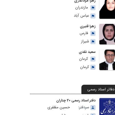
زهرا مرادکلاری
مازندران
عباس آباد
زهرا قنبری
فارس
شیراز
سعید نقدی
کرمان
کرمان
دفاتر اسناد رسمی
دفتر اسناد رسمی 20 چناران
حسین مظفری
سردفتر: