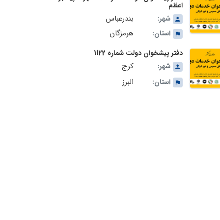
اعظم
بندرعباس
شهر:
هرمزگان
استان:
دفتر پیشخوان دولت شماره 1122
کرج
شهر:
البرز
استان: