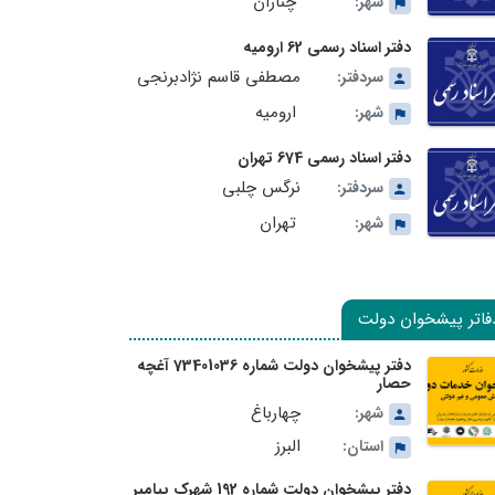
چناران
شهر:
دفتر اسناد رسمی 62 ارومیه
مصطفی قاسم نژادبرنجی
سردفتر:
ارومیه
شهر:
دفتر اسناد رسمی 674 تهران
نرگس چلبی
سردفتر:
تهران
شهر:
فاتر پیشخوان دولت
دفتر پیشخوان دولت شماره 73401036 آغچه
حصار
چهارباغ
شهر:
البرز
استان:
دفتر پیشخوان دولت شماره 192 شهرک پیامبر