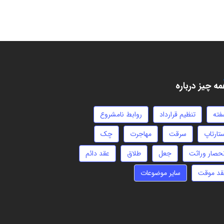
ه چیز درباره
فته
تنظیم قرارداد
روابط نامشروع
تارتاپ
سرقت
مهاجرت
چک
نحصار وراثت
جعل
طلاق
عقد دائم
قد موقت
سایر موضوعات