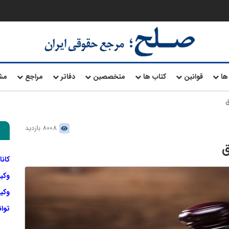
ها
قوانین
کتاب ها
متخصصین
دفاتر
مراجع
مش
ق
8008 بازدید
ق
کانا
وکی
وکیل
توا