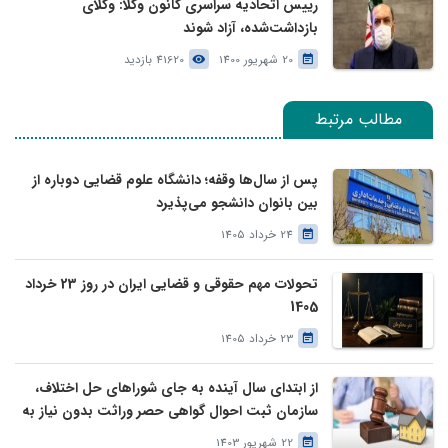
رییس اتحادیه سراسری کانون وکلا: وکلای
بازداشت‌شده، آزاد شوند
20 شهریور 1400
41620 بازدید
مطالب مرتبط
پس از سال‌ها وقفه؛ دانشگاه علوم قضایی دوباره از
بین بانوان دانشجو می‌پذیرد
24 خرداد 1405
تحولات مهم حقوقی و قضایی ایران در روز 23 خرداد
1405
23 خرداد 1405
از ابتدای سال آینده به جای شوراهای حل اختلاف،
سازمان ثبت احوال گواهی حصر وراثت بدون نیاز به
درخواست وراث صادر خواهد کرد
22 شهریور 1403