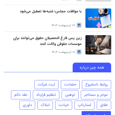
با موافقت مجلس؛ شنبه‌ها تعطیل می‌شود
26 اردیبهشت 1403
زین پس فارغ التحصیلان حقوق می‌توانند برای
موسسات حقوقی وکالت کنند
17 اردیبهشت 1403
همه چیز درباره
روابط نامشروع
حضانت
ثبت شرکت
موجر و مستاجر
توهین
تنظیم قرارداد
عقد دائم
طلاق
استارتاپ
خیانت
املاک
داوری