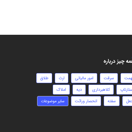
ه چیز درباره
همت
سرقت
امور مالیاتی
ارث
طلاق
تارتاپ
کلاهبرداری
دیه
املاک
عل
سفته
انحصار وراثت
سایر موضوعات