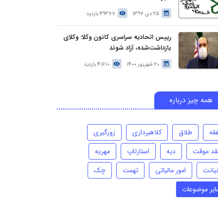
25 دی 1397
49377 بازدید
رییس اتحادیه سراسری کانون وکلا: وکلای
بازداشت‌شده، آزاد شوند
20 شهریور 1400
41610 بازدید
همه چیز درباره
فقه
طلاق
کلاهبرداری
زورگیری
قد موقت
دیه
استارتاپ
مهریه
یانت
امور مالیاتی
تهمت
چک
ایر موضوعات