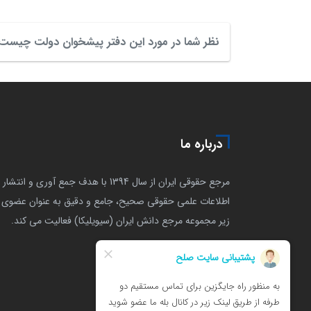
نظر شما در مورد این دفتر پیشخوان دولت چیست
درباره ما
مرجع حقوقی ایران از سال 1394 با هدف جمع آوری و انتشار
اطلاعات علمی حقوقی صحیح، جامع و دقیق به عنوان عضوی ا
زیر مجموعه مرجع دانش ایران (سیویلیکا) فعالیت می کند.