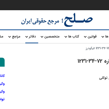
ها
قوانین
کتاب ها
متخصصین
دفاتر
مراجع
مش
123
کانا
توکلی
وکی
وکیل
توا