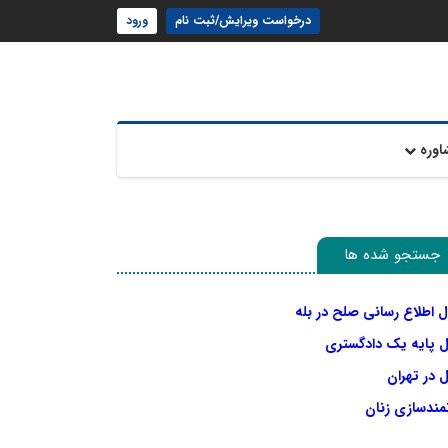
درخواست ویرایش/ثبت نام
ورود
اوره
جستجو شده ها
ل اطلاع رسانی صلح در بله
ل پایه یک دادگستری
 در تهران
نمندسازی زنان