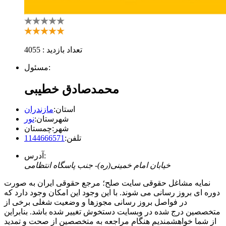
تعداد بازدید : 4055
مسئول:
محمدصادق خطیبی
استان:
مازندران
شهرستان:
نور
شهر:
چمستان
تلفن:
1144666571
آدرس:
خیابان امام خمینی(ره)- جنب پاسگاه انتظامی
نمایه مشاغل حقوقی سایت صلح؛ مرجع حقوقی ایران به صورت
دوره ای بروز رسانی می شوند. با این وجود این امکان وجود دارد که
در فواصل بروز رسانی مجوزها و وضعیت شغلی برخی از
متخصصین درج شده در وبسایت دستخوش تغییر شده باشد. بنابراین
از شما خواهشمندیم هنگام مراجعه به متخصصین از صحت و تمدید