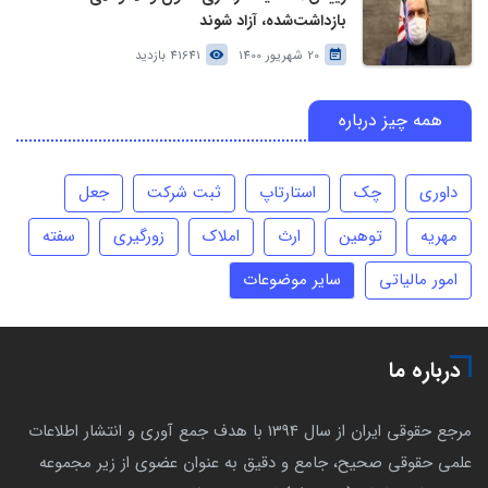
بازداشت‌شده، آزاد شوند
20 شهریور 1400
41641 بازدید
همه چیز درباره
داوری
چک
استارتاپ
ثبت شرکت
جعل
مهریه
توهین
ارث
املاک
زورگیری
سفته
امور مالیاتی
سایر موضوعات
درباره ما
مرجع حقوقی ایران از سال 1394 با هدف جمع آوری و انتشار اطلاعات
علمی حقوقی صحیح، جامع و دقیق به عنوان عضوی از زیر مجموعه