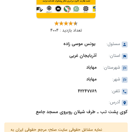
تعداد بازدید : 4004
مسئول:
یونس موسی زاده
استان:
آذربایجان غربی
شهرستان:
مهاباد
شهر:
مهاباد
تلفن:
42247789
آدرس:
کوی پشت تب ـ طرف شیلان روبروی مسجد جامع
نمایه مشاغل حقوقی سایت صلح؛ مرجع حقوقی ایران به