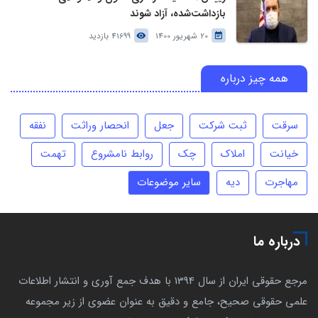
بازداشت‌شده، آزاد شوند
20 شهریور 1400
41699 بازدید
همه چیز درباره
سرقت
ثبت شرکت
جعل
انحصار وراثت
نفقه
خیانت
املاک
چک
روابط نامشروع
تهمت
مهاجرت
دیه
سایر موضوعات
درباره ما
مرجع حقوقی ایران از سال 1394 با هدف جمع آوری و انتشار اطلاعات
علمی حقوقی صحیح، جامع و دقیق به عنوان عضوی از زیر مجموعه