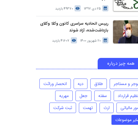
25 دی 1397
49370 بازدید
رییس اتحادیه سراسری کانون وکلا: وکلای
بازداشت‌شده، آزاد شوند
20 شهریور 1400
41607 بازدید
همه چیز درباره
وجر و مستاجر
طلاق
دیه
انحصار وراثت
ظیم قرارداد
سفته
جعل
مهریه
ور مالیاتی
ارث
تهمت
ثبت شرکت
ایر موضوعات