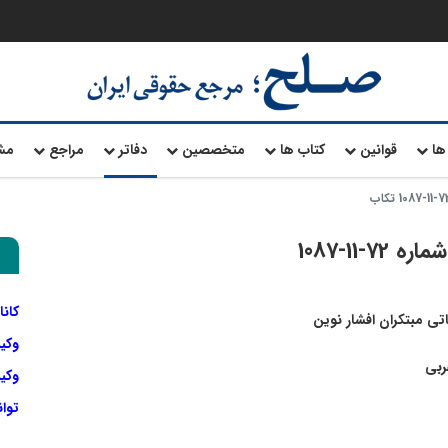
ها
قوانین
کتاب ها
متخصصین
دفاتر
مراجع
مش
11-1087
کانا
ی مبتکران افشار نوین
وکی
ربی
وکیل
توا