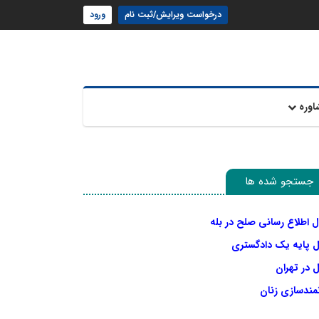
درخواست ویرایش/ثبت نام
ورود
اوره
جستجو شده ها
ل اطلاع رسانی صلح در بله
ل پایه یک دادگستری
 در تهران
نمندسازی زنان