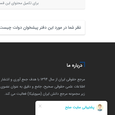
برای تکمیل محتوای این قسم
نظر شما در مورد این دفتر پیشخوان دولت چیست
درباره ما
مرجع حقوقی ایران از سال 1394 با هدف جمع آوری و انتشار
اطلاعات علمی حقوقی صحیح، جامع و دقیق به عنوان عضوی ا
زیر مجموعه مرجع دانش ایران (سیویلیکا) فعالیت می کند.