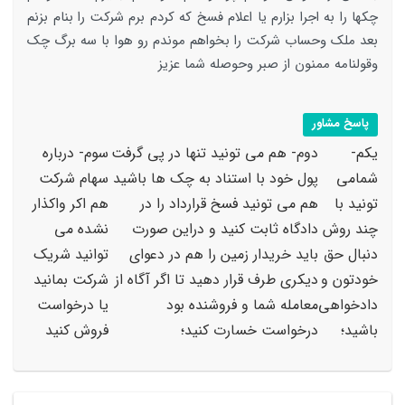
چکها را به اجرا بزارم یا اعلام فسخ که کردم برم شرکت را بنام بزنم
بعد ملک وحساب شرکت را بخواهم موندم رو هوا با سه برگ چک
وقولنامه ممنون از صبر وحوصله شما عزیز
پاسخ مشاور
یکم-
دوم- هم می تونید تنها در پی گرفت
سوم- درباره
شمامی
پول خود با استناد به چک ها باشید
سهام شرکت
تونید با
هم می تونید فسخ قرارداد را در
هم اکر واکذار
چند روش
دادگاه ثابت کنید و دراین صورت
نشده می
دنبال حق
باید خریدار زمین را هم در دعوای
توانید شریک
خودتون و
دیکری طرف قرار دهید تا اگر آگاه از
شرکت بمانید
دادخواهی
معامله شما و فروشنده بود
یا درخواست
باشید؛
درخواست خسارت کنید؛
فروش کنید