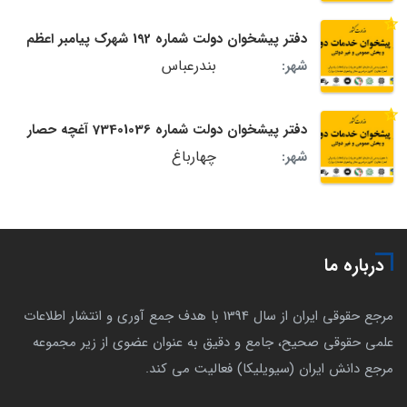
دفتر پیشخوان دولت شماره 192 شهرک پیامبر اعظم
بندرعباس
شهر:
دفتر پیشخوان دولت شماره 73401036 آغچه حصار
چهارباغ
شهر:
درباره ما
مرجع حقوقی ایران از سال 1394 با هدف جمع آوری و انتشار اطلاعات
علمی حقوقی صحیح، جامع و دقیق به عنوان عضوی از زیر مجموعه
مرجع دانش ایران (سیویلیکا) فعالیت می کند.