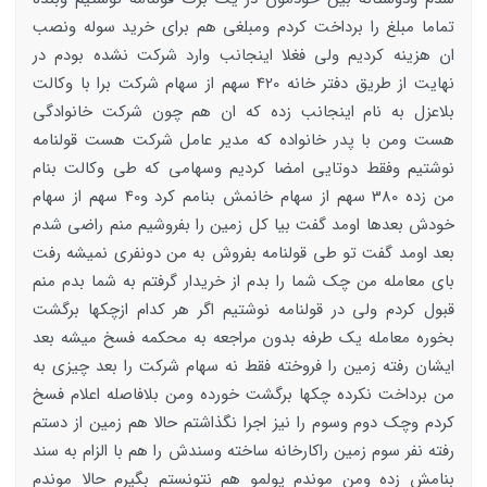
تماما مبلغ را برداخت کردم ومبلغی هم برای خرید سوله ونصب
ان هزینه کردیم ولی فغلا اینجانب وارد شرکت نشده بودم در
نهایت از طریق دفتر خانه 420 سهم از سهام شرکت برا با وکالت
بلاعزل به نام اینجانب زده که ان هم چون شرکت خانوادگی
هست ومن با پدر خانواده که مدیر عامل شرکت هست قولنامه
نوشتیم وفقط دوتایی امضا کردیم وسهامی که طی وکالت بنام
من زده 380 سهم از سهام خانمش بنامم کرد و40 سهم از سهام
خودش بعدها اومد گفت بیا کل زمین را بفروشیم منم راضی شدم
بعد اومد گفت تو طی قولنامه بفروش به من دونفری نمیشه رفت
بای معامله من چک شما را بدم از خریدار گرفتم به شما بدم منم
قبول کردم ولی در قولنامه نوشتیم اگر هر کدام ازچکها برگشت
بخوره معامله یک طرفه بدون مراجعه به محکمه فسخ میشه بعد
ایشان رفته زمین را فروخته فقط نه سهام شرکت را بعد چیزی به
من برداخت نکرده چکها برگشت خورده ومن بلافاصله اعلام فسخ
کردم وچک دوم وسوم را نیز اجرا نگذاشتم حالا هم زمین از دستم
رفته نفر سوم زمین راکارخانه ساخته وسندش را هم با الزام به سند
بنامش زده ومن موندم پولمو هم نتونستم بگیرم حالا موندم