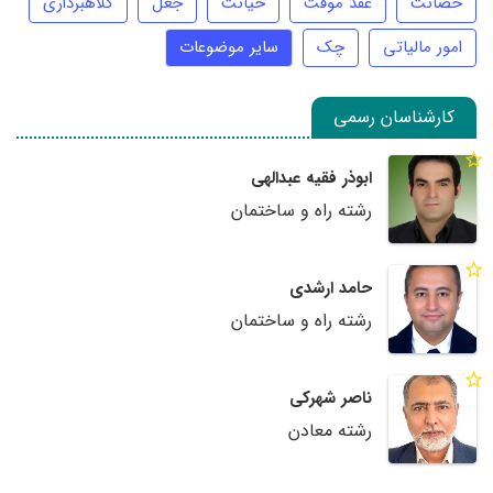
حضانت
عقد موقت
خیانت
جعل
کلاهبرداری
امور مالیاتی
چک
سایر موضوعات
کارشناسان رسمی
ابوذر فقیه عبدالهی
رشته راه و ساختمان
حامد ارشدی
رشته راه و ساختمان
ناصر شهرکی
رشته معادن