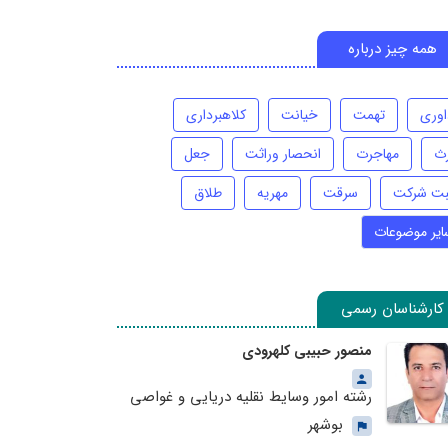
همه چیز درباره
اوری
تهمت
خیانت
کلاهبرداری
رث
مهاجرت
انحصار وراثت
جعل
بت شرکت
سرقت
مهریه
طلاق
ایر موضوعات
کارشناسان رسمی
منصور حبیبی کلهرودی
رشته امور وسایط نقلیه دریایی و غواصی
بوشهر