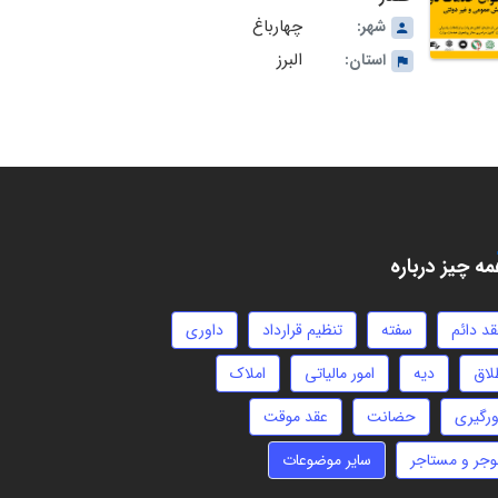
چهارباغ
شهر:
البرز
استان:
ه چیز درباره
قد دائم
سفته
تنظیم قرارداد
داوری
لاق
دیه
امور مالیاتی
املاک
ورگیری
حضانت
عقد موقت
وجر و مستاجر
سایر موضوعات