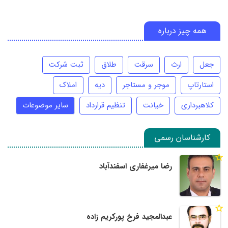
همه چیز درباره
جعل
ارث
سرقت
طلاق
ثبت شرکت
استارتاپ
موجر و مستاجر
دیه
املاک
کلاهبرداری
خیانت
تنظیم قرارداد
سایر موضوعات
کارشناسان رسمی
رضا میرغفاری اسفندآباد
عبدالمجید فرخ پورکریم زاده