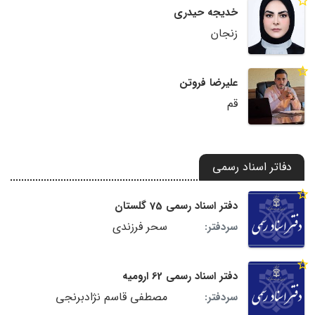
خدیجه حیدری
زنجان
علیرضا فروتن
قم
دفاتر اسناد رسمی
دفتر اسناد رسمی 75 گلستان
سحر فرزندی
سردفتر:
دفتر اسناد رسمی 62 ارومیه
مصطفی قاسم نژادبرنجی
سردفتر: