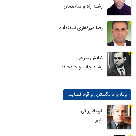
رشته راه و ساختمان
رضا میرغفاری اسفندآباد
نیایش سرامی
رشته چاپ و چاپخانه
وکلای دادگستری و قوه قضاییه
فرشاد رزاقی
البرز