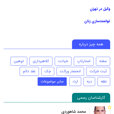
وکیل در تهران
توانمندسازی زنان
همه چیز درباره
سفته
استارتاپ
خیانت
کلاهبرداری
توهین
ثبت شرکت
انحصار وراثت
چک
عقد دائم
نفقه
دیه
ارث
سایر موضوعات
کارشناسان رسمی
محمد شاهوردی