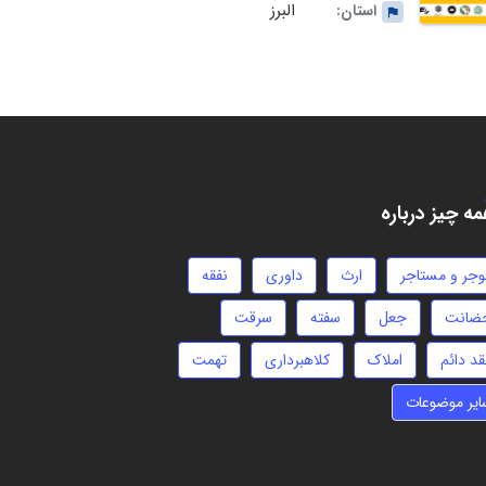
البرز
استان:
ه چیز درباره
وجر و مستاجر
ارث
داوری
نفقه
ضانت
جعل
سفته
سرقت
قد دائم
املاک
کلاهبرداری
تهمت
ایر موضوعات