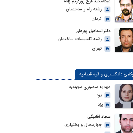
عبدالمجید فرخ پورکریم زاده
رشته راه و ساختمان
کرمان
دکتر اسماعیل پورعلی
رشته تاسیسات ساختمان
تهران
کلای دادگستری و قوه قضاییه
مهدیه منصوری مجومرد
یزد
یزد
سجاد آقابیگی
چهارمحال و بختیاری