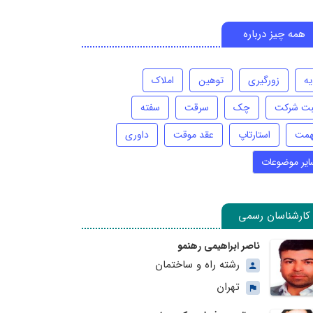
همه چیز درباره
یه
زورگیری
توهین
املاک
بت شرکت
چک
سرقت
سفته
همت
استارتاپ
عقد موقت
داوری
ایر موضوعات
کارشناسان رسمی
ناصر ابراهیمی رهنمو
رشته راه و ساختمان
تهران