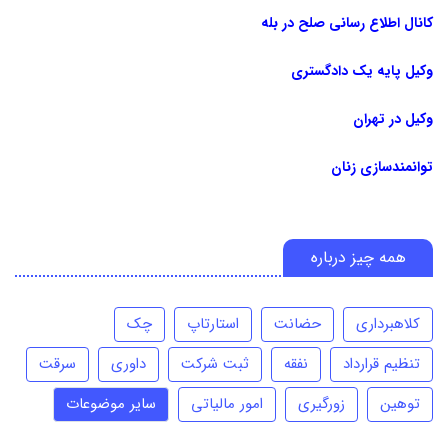
کانال اطلاع رسانی صلح در بله
وکیل پایه یک دادگستری
وکیل در تهران
توانمندسازی زنان
همه چیز درباره
کلاهبرداری
حضانت
استارتاپ
چک
تنظیم قرارداد
نفقه
ثبت شرکت
داوری
سرقت
توهین
زورگیری
امور مالیاتی
سایر موضوعات