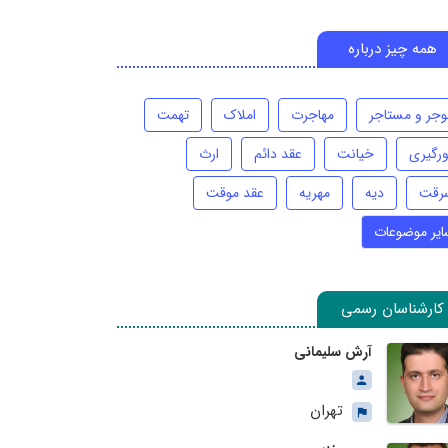
همه چیز درباره
وجر و مستاجر
مهاجرت
املاک
تهمت
ورگیری
خیانت
عقد دائم
ارث
رقت
دیه
مهریه
عقد موقت
ایر موضوعات
کارشناسان رسمی
آرش سلیمانی
تهران