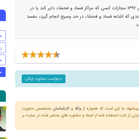
قانون گذار در ماده 286 قانون مجازات اسلامی 1392 مجازات کسی که مراکز فساد و فحشاء دایر کند یا در
حدی که اشاعه فساد و فحشاء در حد وسیع انجام گیرد، مفسد
د.
م
ز
س
س
درخواست مشاوره رایگان
یشنهاد ما این است که همواره از
وکلا
و
کارشناسان
متخصص مشورت
ی از بابت استفاده شما از اسناد و مشاوره های منتشر شده در سایت بر