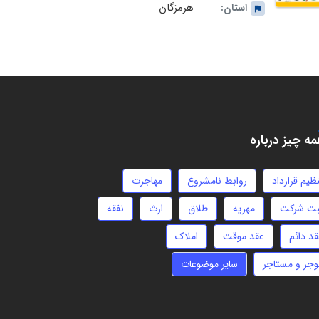
هرمزگان
استان:
ه چیز درباره
ظیم قرارداد
روابط نامشروع
مهاجرت
بت شرکت
مهریه
طلاق
ارث
نفقه
قد دائم
عقد موقت
املاک
وجر و مستاجر
سایر موضوعات