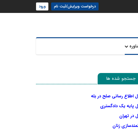
درخواست ویرایش/ثبت نام
ورود
اوره
جستجو شده ها
ل اطلاع رسانی صلح در بله
ل پایه یک دادگستری
 در تهران
نمندسازی زنان