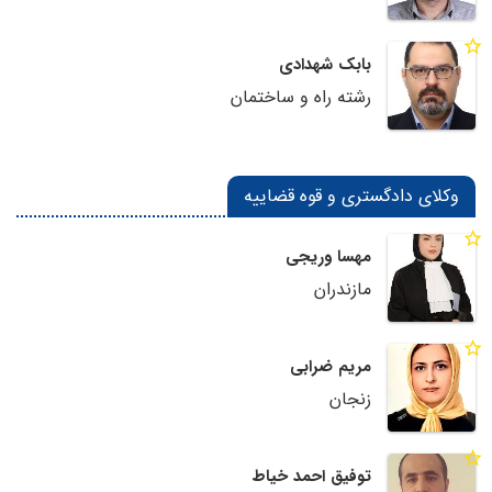
بابک شهدادی
رشته راه و ساختمان
وکلای دادگستری و قوه قضاییه
مهسا وریجی
مازندران
مریم ضرابی
زنجان
توفیق احمد خیاط