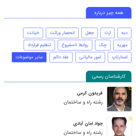
همه چیز درباره
دیه
ارث
جعل
انحصار وراثت
خیانت
مهریه
چک
روابط نامشروع
تنظیم قرارداد
استارتاپ
امور مالیاتی
عقد دائم
سایر موضوعات
کارشناسان رسمی
فریدون کرمی
رشته راه و ساختمان
جواد امان آبادی
رشته راه و ساختمان