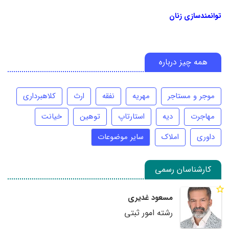
توانمندسازی زنان
همه چیز درباره
موجر و مستاجر
مهریه
نفقه
ارث
کلاهبرداری
مهاجرت
دیه
استارتاپ
توهین
خیانت
داوری
املاک
سایر موضوعات
کارشناسان رسمی
مسعود غدیری
رشته امور ثبتی