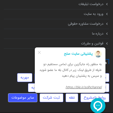
درخواست تبلیغات
ورود به سایت
درخواست مشاوره حقوقی
درباره ما
قوانین و مقررات
همه چیز درباره
داوری
جعل
عقد دائم
استارتاپ
مهریه
تنظیم قرارداد
حضانت
زورگیری
دیه
روابط نامشروع
نفقه
ثبت شرکت
سایر موضوعات