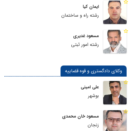
ایمان کیا
رشته راه و ساختمان
مسعود غدیری
رشته امور ثبتی
وکلای دادگستری و قوه قضاییه
علی امینی
بوشهر
مسعود خان محمدی
زنجان