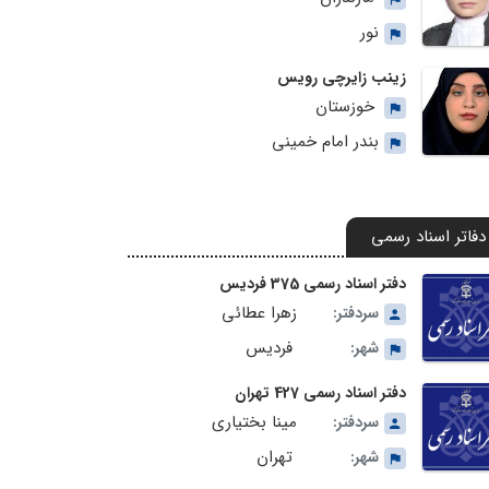
نور
زینب زایرچی رویس
خوزستان
بندر امام خمینی
دفاتر اسناد رسمی
دفتر اسناد رسمی 375 فردیس
زهرا عطائی
سردفتر:
فردیس
شهر:
دفتر اسناد رسمی 427 تهران
مینا بختیاری
سردفتر:
تهران
شهر: