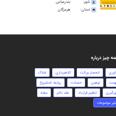
بندرعباس
شهر:
هرمزگان
استان:
ه چیز درباره
اوری
انحصار وراثت
کلاهبرداری
املاک
همت
توهین
حضانت
روابط نامشروع
ورگیری
تنظیم قرارداد
عقد دائم
سفته
ایر موضوعات