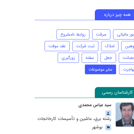
همه چیز درباره
ور مالیاتی
سرقت
روابط نامشروع
وهین
املاک
ثبت شرکت
عقد موقت
ضانت
جعل
سفته
زورگیری
هاجرت
سایر موضوعات
کارشناسان رسمی
سید عباس محمدی
رشته برق، ماشین و تأسیسات کارخانجات
بوشهر