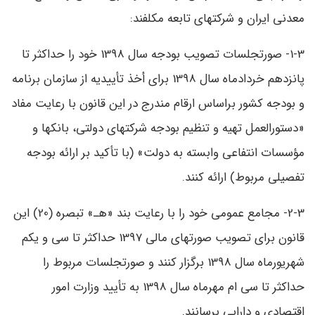
معدنی ایران و شرکتهای تابعه مکلفند:
1-3- صورتجلسات تصویب بودجه سال 1398 خود را حداکثر تا
پانزدهم خردادماه سال 1398 برای أخذ تأییدیه از سازمان برنامه
و بودجه کشور براساس ارقام مندرج در این قانون با رعایت مفاد
«دستورالعمل تهیه و تنظیم بودجه شرکتهای دولتی، بانکها و
مؤسسات انتفاعی وابسته به دولت» (با تأکید بر ارائه بودجه
تفصیلی مربوط) ارائه کنند.
2-3- مجامع عمومی خود را با رعایت بند «ه‍ـ» تبصره (20) این
قانون برای تصویب صورتهای مالی 1397 حداکثر تا سی و یکم
شهریورماه سال 1398 برگزار کنند و صورتجلسات مربوط را
حداکثر تا سی‌ ام مهرماه سال 1398 به تأیید وزارت امور
اقتصادی و دارایی برسانند.