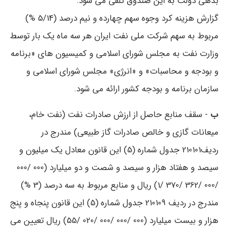
بدهی دولت به این صندوق تلقی می ‌شود.
گزارش هزینه ‌کرد وجوه سهم چهارده و نیم‌ درصد (5/14 %)
مربوط به سهم شرکت ملی نفت ایران هر سه ‌ماه یک‌ بار توسط
وزارت نفت به مجلس شورای اسلامی و کمیسیون‌ های «برنامه
و بودجه و محاسبات» و «انرژی» مجلس شورای اسلامی و
سازمان برنامه و بودجه کشور ارائه می ‌شود.
ب
- سقف منابع حاصل از ارزش صادرات نفت (نفت خام،
میعانات گازی و خالص صادرات گاز طبیعی) مندرج در
ردیف210101 جدول شماره (5) این قانون معادل یک میلیون و
سیصد و هفتاد هزار و سیصد و شصت و دو میلیارد (000 /000
/000 /362 /370 /1) ریال و منابع مربوط به سه‌‌ درصد (3 %)
مندرج در ردیف 210109 جدول شماره (5) این قانون پنجاه و پنج
هزار و بیست میلیارد (000 /000 /000 /020 /55) ریال تعیین می