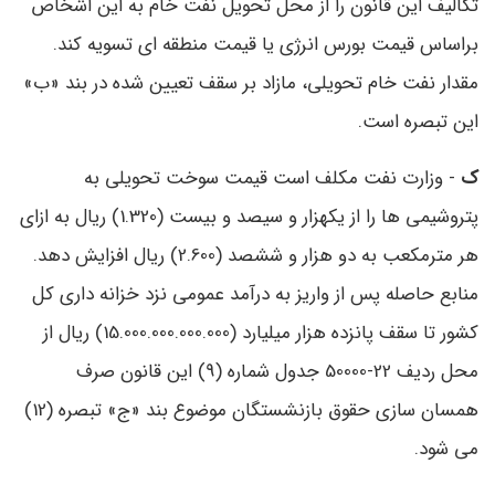
تکالیف این قانون را از محل تحویل نفت خام به این اشخاص
براساس قیمت بورس انرژی یا قیمت منطقه‌ ای تسویه کند.
مقدار نفت خام تحویلی، مازاد بر سقف تعیین ‌شده در بند «ب»
این تبصره است.
ک
- وزارت نفت مکلف است قیمت سوخت تحویلی به
پتروشیمی ‌ها را از یکهزار و سیصد و بیست (1.320) ریال به ازای
هر مترمکعب به دو هزار و ششصد (2.600) ریال افزایش دهد.
منابع حاصله پس از واریز به درآمد عمومی نزد خزانه ‌‌داری کل
کشور تا سقف پانزده هزار میلیارد (15.000.000.000.000) ریال از
محل ردیف 22-50000 جدول شماره (9) این قانون صرف
همسان ‌سازی حقوق بازنشستگان موضوع بند «ج» تبصره (12)
می ‌شود.