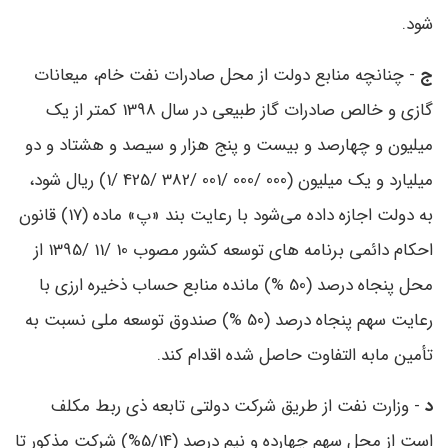
‌شود.
ج
- چنانچه منابع دولت از محل صادرات نفت خام، میعانات
گازی و خالص صادرات گاز طبیعی در سال 1398 کمتر از یک
میلیون و چهارصد و بیست و پنج هزار و سیصد و هشتاد و دو
میلیارد و یک میلیون (000 /000 /001 /382 /425 /1) ریال شود،
به دولت اجازه داده می‌شود با رعایت بند «پ» ماده (17) قانون
احکام دائمی برنامه‌ های توسعه کشور مصوب 10 /11 /1395 از
محل پنجاه‌‌ درصد (50 %) مانده منابع حساب ذخیره ارزی با
رعایت سهم پنجاه ‌‌درصد (50 %) صندوق توسعه ملی نسبت به
تأمین مابه ‌التفاوت حاصل ‌شده اقدام کند.
د
- وزارت نفت از طریق شرکت دولتی تابعه ذی ‌ربط مکلف
است از محل سهم چهارده و نیم‌ درصد (5/14%) شرکت مذکور تا