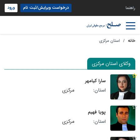
درخواست ویرایش/ثبت نام
ورود
راهنما
خانه
استان مرکزی
وکلای استان مرکزی
سارا کیامهر
مرکزی
استان:
پویا فهیم
مرکزی
استان: