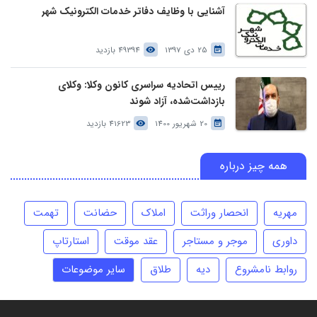
آشنایی با وظایف دفاتر خدمات الکترونیک شهر
25 دی 1397
49394 بازدید
رییس اتحادیه سراسری کانون وکلا: وکلای
بازداشت‌شده، آزاد شوند
20 شهریور 1400
41623 بازدید
همه چیز درباره
مهریه
انحصار وراثت
املاک
حضانت
تهمت
داوری
موجر و مستاجر
عقد موقت
استارتاپ
روابط نامشروع
دیه
طلاق
سایر موضوعات