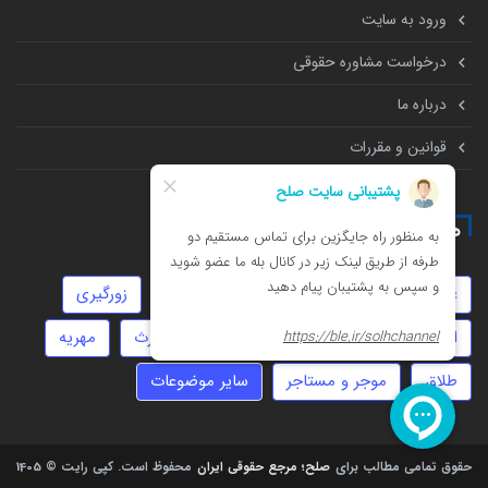
ورود به سایت
درخواست مشاوره حقوقی
درباره ما
قوانین و مقررات
همه چیز درباره
عقد موقت
تهمت
سفته
داوری
زورگیری
امور مالیاتی
استارتاپ
حضانت
ارث
مهریه
طلاق
موجر و مستاجر
سایر موضوعات
حقوق تمامی مطالب برای
صلح؛ مرجع حقوقی ایران
محفوظ است.
کپی رایت © 1405