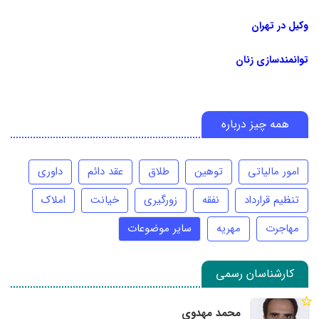
وکیل در تهران
توانمندسازی زنان
همه چیز درباره
امور مالیاتی
توهین
طلاق
عقد دائم
داوری
تنظیم قرارداد
نفقه
زورگیری
خیانت
املاک
مهاجرت
مهریه
سایر موضوعات
کارشناسان رسمی
محمد مهدوی