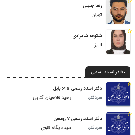
رضا جلیلی
تهران
شکوفه شامرادی
البرز
دفاتر اسناد رسمی
دفتر اسناد رسمی 625 بابل
وحید فلاحیان گتابی
سردفتر:
دفتر اسناد رسمی 7 رودهن
سیده پگاه نقوی
سردفتر: