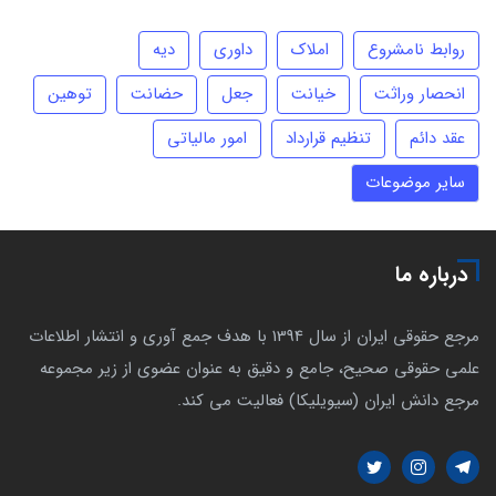
روابط نامشروع
املاک
داوری
دیه
انحصار وراثت
خیانت
جعل
حضانت
توهین
عقد دائم
تنظیم قرارداد
امور مالیاتی
سایر موضوعات
درباره ما
مرجع حقوقی ایران از سال 1394 با هدف جمع آوری و انتشار اطلاعات
علمی حقوقی صحیح، جامع و دقیق به عنوان عضوی از زیر مجموعه
مرجع دانش ایران (سیویلیکا) فعالیت می کند.