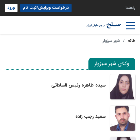
درخواست ویرایش/ثبت نام
ورود
راهنما
خانه
شهر سبزوار
وکلای شهر سبزوار
سیده طاهره رئیس الساداتی
سعید رجب زاده