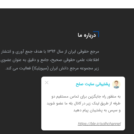
درباره ما
مرجع حقوقی ایران از سال 1394 با هدف جمع آوری و انتشار
اطلاعات علمی حقوقی صحیح، جامع و دقیق به عنوان عضوی ا
زیر مجموعه مرجع دانش ایران (سیویلیکا) فعالیت می کند.