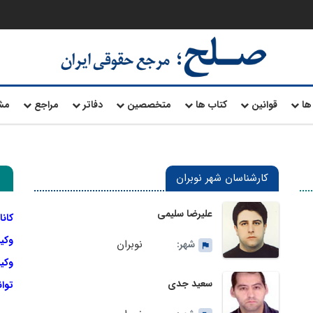
ها
قوانین
کتاب ها
متخصصین
دفاتر
مراجع
مش
کارشناسان شهر نوبران
علیرضا سلیمی
کانا
وکی
نوبران
شهر:
وکیل
سعید جدی
توا