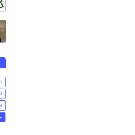
ت
تن
ا
س