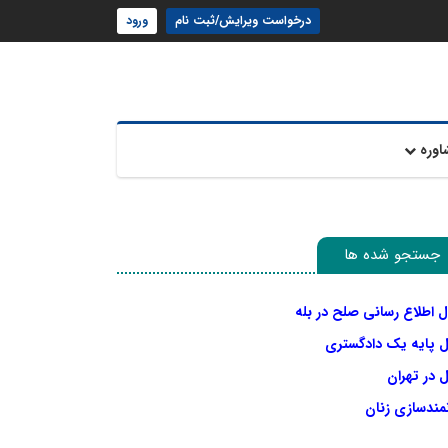
درخواست ویرایش/ثبت نام
ورود
اوره
جستجو شده ها
ل اطلاع رسانی صلح در بله
ل پایه یک دادگستری
 در تهران
نمندسازی زنان