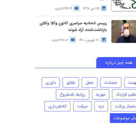
25 دی 1397
49369 بازدید
رییس اتحادیه سراسری کانون وکلا: وکلای
بازداشت‌شده، آزاد شوند
20 شهریور 1400
41607 بازدید
همه چیز درباره
همت
حضانت
جعل
طلاق
داوری
ظیم قرارداد
مهریه
روابط نامشروع
نحصار وراثت
دیه
سرقت
کلاهبرداری
ایر موضوعات