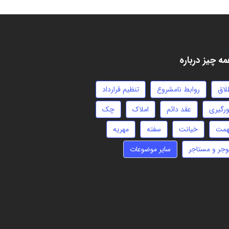
ه چیز درباره
لاق
روابط نامشروع
تنظیم قرارداد
ورگیری
عقد دائم
املاک
چک
همت
خیانت
سفته
مهریه
وجر و مستاجر
سایر موضوعات