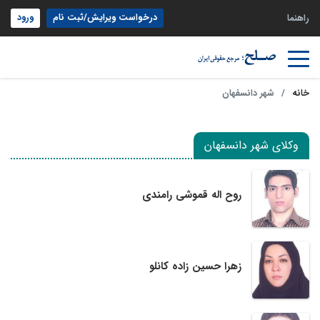
درخواست ویرایش/ثبت نام
ورود
راهنما
خانه
شهر دانسفهان
وکلای شهر دانسفهان
روح اله قموشی رامندی
زهرا حسین زاده کانلو