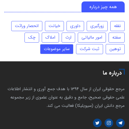
همه چیز درباره
نفقه
زورگیری
داوری
خیانت
انحصار وراثت
سفته
امور مالیاتی
ارث
املاک
چک
توهین
ثبت شرکت
سایر موضوعات
درباره ما
مرجع حقوقی ایران از سال 1394 با هدف جمع آوری و انتشار اطلاعات
علمی حقوقی صحیح، جامع و دقیق به عنوان عضوی از زیر مجموعه
مرجع دانش ایران (سیویلیکا) فعالیت می کند.