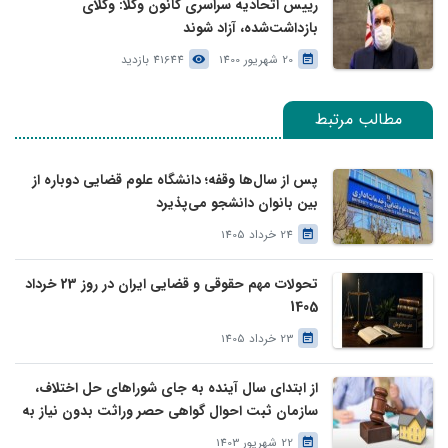
رییس اتحادیه سراسری کانون وکلا: وکلای
بازداشت‌شده، آزاد شوند
20 شهریور 1400
41644 بازدید
مطالب مرتبط
پس از سال‌ها وقفه؛ دانشگاه علوم قضایی دوباره از
بین بانوان دانشجو می‌پذیرد
24 خرداد 1405
تحولات مهم حقوقی و قضایی ایران در روز 23 خرداد
1405
23 خرداد 1405
از ابتدای سال آینده به جای شوراهای حل اختلاف،
سازمان ثبت احوال گواهی حصر وراثت بدون نیاز به
درخواست وراث صادر خواهد کرد
22 شهریور 1403