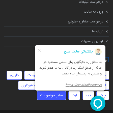
درخواست تبلیغات
ورود به سایت
درخواست مشاوره حقوقی
درباره ما
قوانین و مقررات
همه چیز درباره
خیانت
ثبت شرکت
عقد موقت
تهمت
داوری
انحصار وراثت
زورگیری
سرقت
کلاهبرداری
چک
دیه
ارث
سایر موضوعات