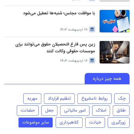
با موافقت مجلس؛ شنبه‌ها تعطیل می‌شود
26 اردیبهشت 1403
زین پس فارغ التحصیلان حقوق می‌توانند برای
موسسات حقوقی وکالت کنند
17 اردیبهشت 1403
همه چیز درباره
چک
روابط نامشروع
تنظیم قرارداد
مهریه
طلاق
املاک
امور مالیاتی
جعل
حضانت
زورگیری
خیانت
کلاهبرداری
سایر موضوعات