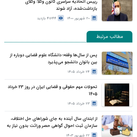
رییس اتحادیه سراسری کانون وکلا: وکلای
بازداشت‌شده، آزاد شوند
20 شهریور 1400
41644 بازدید
مطالب مرتبط
پس از سال‌ها وقفه؛ دانشگاه علوم قضایی دوباره از
بین بانوان دانشجو می‌پذیرد
24 خرداد 1405
تحولات مهم حقوقی و قضایی ایران در روز 23 خرداد
1405
23 خرداد 1405
از ابتدای سال آینده به جای شوراهای حل اختلاف،
سازمان ثبت احوال گواهی حصر وراثت بدون نیاز به
درخواست وراث صادر خواهد کرد
22 شهریور 1403