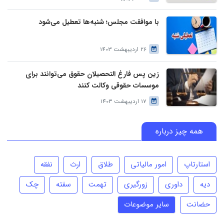
با موافقت مجلس؛ شنبه‌ها تعطیل می‌شود
26 اردیبهشت 1403
زین پس فارغ التحصیلان حقوق می‌توانند برای
موسسات حقوقی وکالت کنند
17 اردیبهشت 1403
همه چیز درباره
استارتاپ
امور مالیاتی
طلاق
ارث
نفقه
دیه
داوری
زورگیری
تهمت
سفته
چک
حضانت
سایر موضوعات