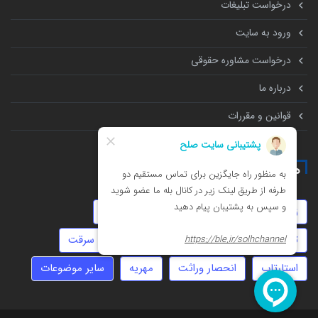
درخواست تبلیغات
ورود به سایت
درخواست مشاوره حقوقی
درباره ما
قوانین و مقررات
همه چیز درباره
زورگیری
عقد دائم
املاک
خیانت
تنظیم قرارداد
ارث
چک
نفقه
سرقت
استارتاپ
انحصار وراثت
مهریه
سایر موضوعات