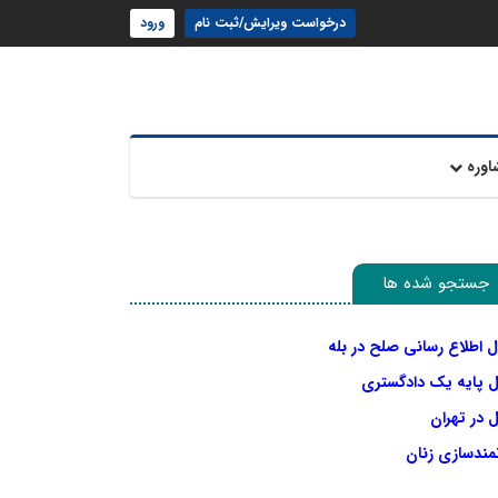
درخواست ویرایش/ثبت نام
ورود
اوره
جستجو شده ها
ل اطلاع رسانی صلح در بله
ل پایه یک دادگستری
 در تهران
نمندسازی زنان