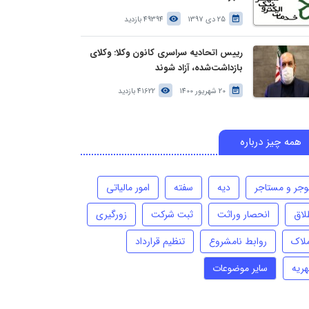
25 دی 1397
49394 بازدید
رییس اتحادیه سراسری کانون وکلا: وکلای
بازداشت‌شده، آزاد شوند
20 شهریور 1400
41622 بازدید
همه چیز درباره
وجر و مستاجر
دیه
سفته
امور مالیاتی
لاق
انحصار وراثت
ثبت شرکت
زورگیری
ملاک
روابط نامشروع
تنظیم قرارداد
هریه
سایر موضوعات