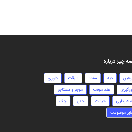
ه چیز درباره
وهین
دیه
سفته
سرقت
داوری
ورگیری
عقد موقت
موجر و مستاجر
لاهبرداری
خیانت
جعل
چک
ایر موضوعات