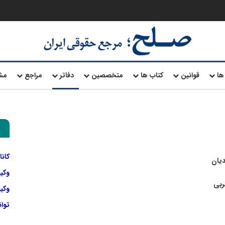
ها
قوانین
کتاب ها
متخصصین
دفاتر
مراجع
مش
کانا
دیان
وکی
ربی
وکیل
توا