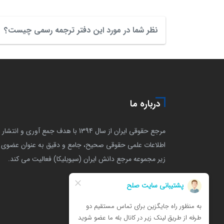
نظر شما در مورد این دفتر ترجمه رسمی چیست؟
درباره ما
مرجع حقوقی ایران از سال 1394 با هدف جمع آوری و انتشار
اطلاعات علمی حقوقی صحیح، جامع و دقیق به عنوان عضوی ا
زیر مجموعه مرجع دانش ایران (سیویلیکا) فعالیت می کند.