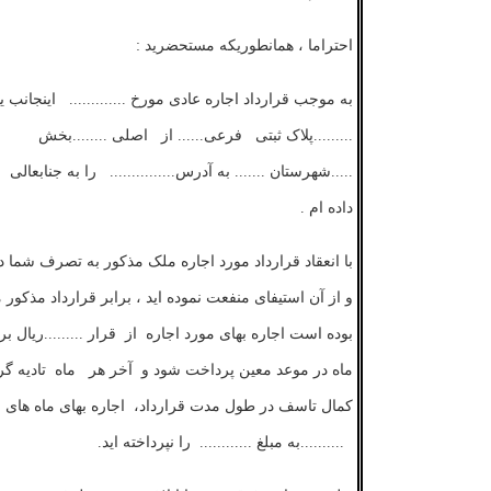
احتراما
،
همانطوریکه
مستحضرید
:
به
موجب
قرارداد
اجاره
عادی
مورخ
.............
اینجانب
ی
.........پلاک
ثبتی
فرعی......
از
اصلی
........
بخش
.....
شهرستان
....... به آدرس...............
را
به
جنابعالی
ا
داده
ام
.
با
انعقاد
قرارداد
مورد
اجاره
ملک مذکور
به
تصرف
شما
د
و
از
آن
استیفای
منفعت
نموده
اید
،
برابر
قرارداد
مذکور
م
بوده
است
اجاره
بهای
مورد
اجاره
از
قرار .........ریال ب
ماه
در
موعد
معین
پرداخت
شود
و
آخر
هر
ماه
تادیه
گر
کمال
تاسف
در
طول
مدت
قرارداد،
اجاره
بهای
ماه های
..........
به
مبلغ
............
را
نپرداخته
اید
.