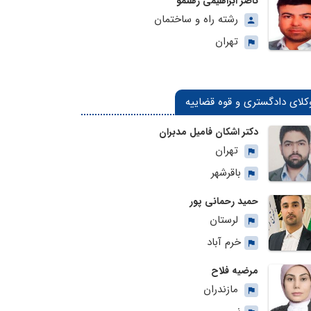
ناصر ابراهیمی رهنمو
رشته راه و ساختمان
تهران
کلای دادگستری و قوه قضاییه
دکتر اشکان فامیل مدبران
تهران
باقرشهر
حمید رحمانی پور
لرستان
خرم آباد
مرضیه فلاح
مازندران