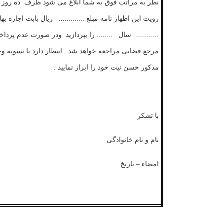
نظر
به
مراتب
فوق
به
شما
ابلاغ
می
شود
ظرف
ده
روز
رویت
این
اظهار
نامه
مبلغ
.............
ریال
بابت
اجاره
بها
............
سال
........
را
بپردازید
و
در
صورت
عدم
پرداخ
مرجع
قضایی
مراجعه
خواهد
شد
.
انتظار
دارد
با
تسویه
وج
مذکور
حسن
نیت
خود
را
ابراز
نمایید
.
با
تشکر
نام
و
نام
خانوادگی
امضاء
–
تاریخ