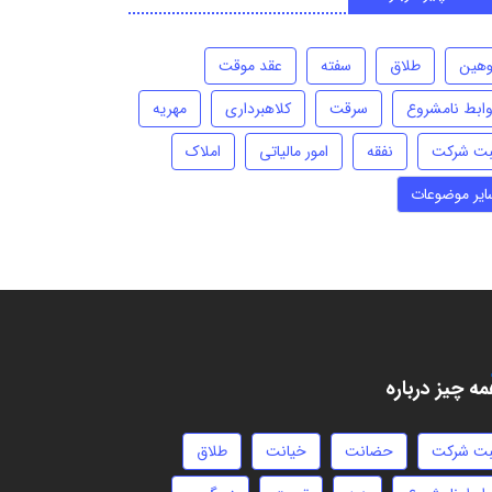
وهین
طلاق
سفته
عقد موقت
وابط نامشروع
سرقت
کلاهبرداری
مهریه
بت شرکت
نفقه
امور مالیاتی
املاک
ایر موضوعات
ه چیز درباره
بت شرکت
حضانت
خیانت
طلاق