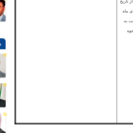
از
تاریخ
ی
ماه
ت
به
وه
و