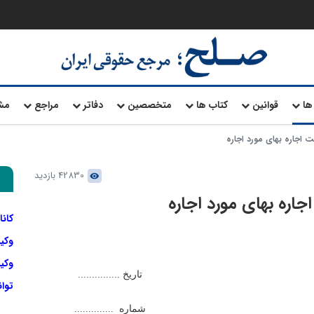
ها
قوانین
کتاب ها
متخصصین
دفاتر
مراجع
مش
 اجاره بهای مورد اجاره
42830 بازدید
جاره بهای مورد اجاره
کانا
وکی
وکیل
تاریخ ...............
توا
شماره ..............