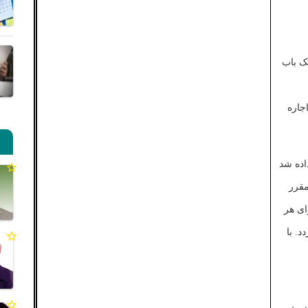
ک
باب
جاره
اده
شد
قرر
رای هر
دد
.
با