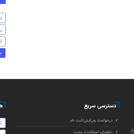
ت
ر
ث
س
دسترسی سریع
هم
درخواست ویرایش/ثبت نام
ث
ز
راهنمای استفاده از سایت