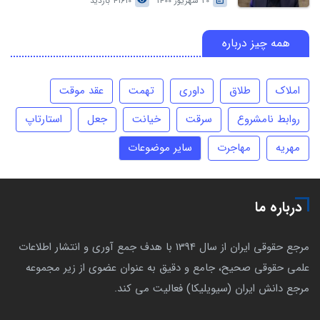
20 شهریور 1400
41610 بازدید
همه چیز درباره
املاک
طلاق
داوری
تهمت
عقد موقت
روابط نامشروع
سرقت
خیانت
جعل
استارتاپ
مهریه
مهاجرت
سایر موضوعات
درباره ما
مرجع حقوقی ایران از سال 1394 با هدف جمع آوری و انتشار اطلاعات
علمی حقوقی صحیح، جامع و دقیق به عنوان عضوی از زیر مجموعه
مرجع دانش ایران (سیویلیکا) فعالیت می کند.