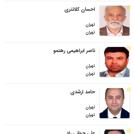
احسان کلانتری
تهران
تهران
ناصر ابراهیمی رهنمو
تهران
تهران
حامد ارشدی
تهران
تهران
علی جهانی راد