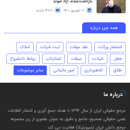
بازداشت‌شده، آزاد شوند
20 شهریور 1400
41620 بازدید
همه چیز درباره
انحصار وراثت
عقد موقت
ثبت شرکت
املاک
جعل
خیانت
سرقت
استارتاپ
روابط نامشروع
طلاق
کلاهبرداری
امور مالیاتی
سایر موضوعات
درباره ما
مرجع حقوقی ایران از سال 1394 با هدف جمع آوری و انتشار اطلاعات
علمی حقوقی صحیح، جامع و دقیق به عنوان عضوی از زیر مجموعه
مرجع دانش ایران (سیویلیکا) فعالیت می کند.