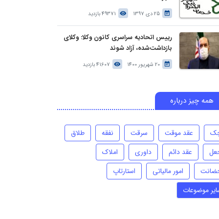
25 دی 1397
49371 بازدید
رییس اتحادیه سراسری کانون وکلا: وکلای
بازداشت‌شده، آزاد شوند
20 شهریور 1400
41607 بازدید
همه چیز درباره
ک
عقد موقت
سرقت
نفقه
طلاق
عل
عقد دائم
داوری
املاک
ضانت
امور مالیاتی
استارتاپ
ایر موضوعات