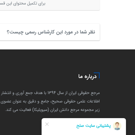
برای تکمیل محتوای این قسم
نظر شما در مورد این کارشناس رسمی چیست؟
درباره ما
مرجع حقوقی ایران از سال 1394 با هدف جمع آوری و انتشار
اطلاعات علمی حقوقی صحیح، جامع و دقیق به عنوان عضوی ا
زیر مجموعه مرجع دانش ایران (سیویلیکا) فعالیت می کند.