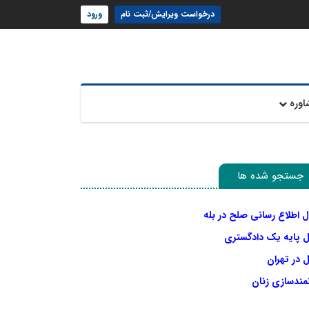
درخواست ویرایش/ثبت نام
ورود
اوره
جستجو شده ها
ل اطلاع رسانی صلح در بله
ل پایه یک دادگستری
 در تهران
نمندسازی زنان