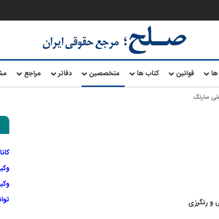
ها
قوانین
کتاب ها
متخصصین
دفاتر
مراجع
مش
لی سارنگ
کانا
وکی
وکیل
توا
 و رنگرزی