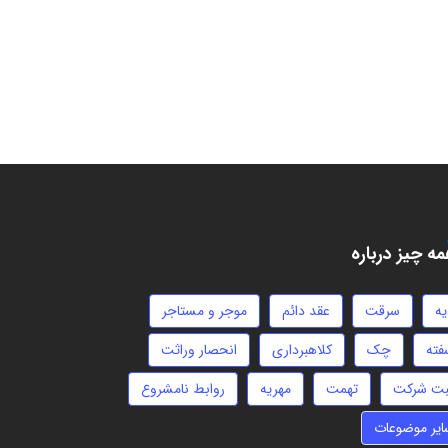
ه چیز درباره
یه
سرقت
عقد دائم
موجر و مستاجر
فته
چک
کلاهبرداری
انحصار وراثت
بت شرکت
تهمت
مهریه
روابط نامشروع
ایر موضوعات