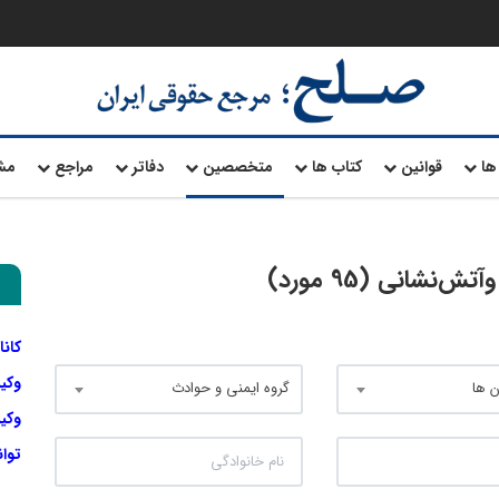
ها
قوانین
کتاب ها
متخصصین
دفاتر
مراجع
مش
شانی (95 مورد)
کانا
وکی
 ها
گروه ایمنی و حوادث
وکیل
توا