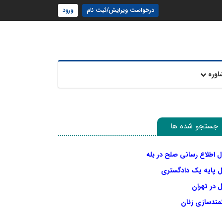
درخواست ویرایش/ثبت نام
ورود
اوره
جستجو شده ها
ل اطلاع رسانی صلح در بله
ل پایه یک دادگستری
 در تهران
نمندسازی زنان