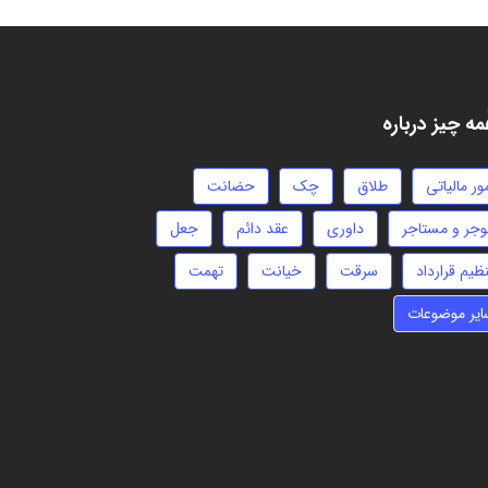
ه چیز درباره
ور مالیاتی
طلاق
چک
حضانت
وجر و مستاجر
داوری
عقد دائم
جعل
ظیم قرارداد
سرقت
خیانت
تهمت
ایر موضوعات