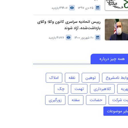
25 دی 1397
49407 بازدید
رییس اتحادیه سراسری کانون وکلا: وکلای
بازداشت‌شده، آزاد شوند
20 شهریور 1400
41626 بازدید
همه چیز درباره
وابط نامشروع
توهین
نفقه
املاک
هریه
کلاهبرداری
تهمت
چک
بت شرکت
حضانت
سفته
زورگیری
ایر موضوعات