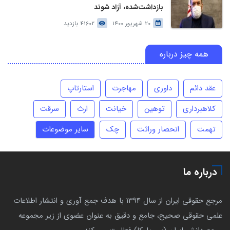
بازداشت‌شده، آزاد شوند
20 شهریور 1400
41602 بازدید
همه چیز درباره
عقد دائم
داوری
مهاجرت
استارتاپ
کلاهبرداری
توهین
خیانت
ارث
سرقت
تهمت
انحصار وراثت
چک
سایر موضوعات
درباره ما
مرجع حقوقی ایران از سال 1394 با هدف جمع آوری و انتشار اطلاعات
علمی حقوقی صحیح، جامع و دقیق به عنوان عضوی از زیر مجموعه