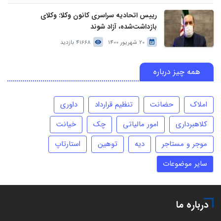
رییس اتحادیه سراسری کانون وکلا: وکلای
بازداشت‌شده، آزاد شوند
20 شهریور 1400
41668 بازدید
همه چیز درباره
املاک
حضانت
تنظیم قرارداد
داوری
کلاهبرداری
امور مالیاتی
چک
خیانت
موجر و مستاجر
دیه
توهین
استارتاپ
سایر موضوعات
درباره ما