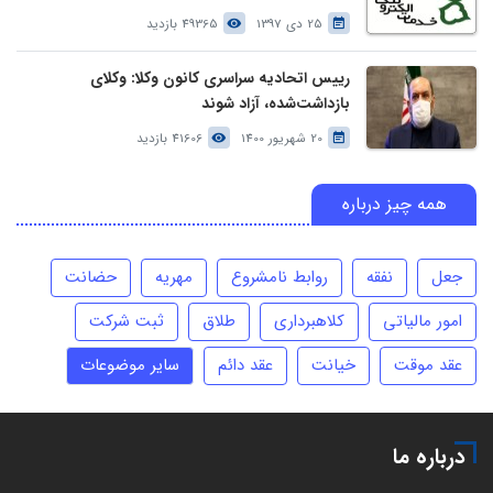
25 دی 1397
49365 بازدید
رییس اتحادیه سراسری کانون وکلا: وکلای
بازداشت‌شده، آزاد شوند
20 شهریور 1400
41606 بازدید
همه چیز درباره
جعل
نفقه
روابط نامشروع
مهریه
حضانت
امور مالیاتی
کلاهبرداری
طلاق
ثبت شرکت
عقد موقت
خیانت
عقد دائم
سایر موضوعات
درباره ما