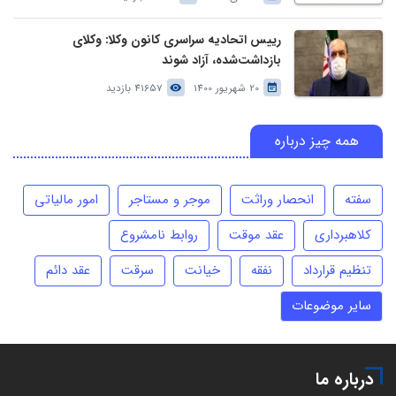
رییس اتحادیه سراسری کانون وکلا: وکلای
بازداشت‌شده، آزاد شوند
20 شهریور 1400
41657 بازدید
همه چیز درباره
سفته
انحصار وراثت
موجر و مستاجر
امور مالیاتی
کلاهبرداری
عقد موقت
روابط نامشروع
تنظیم قرارداد
نفقه
خیانت
سرقت
عقد دائم
سایر موضوعات
درباره ما