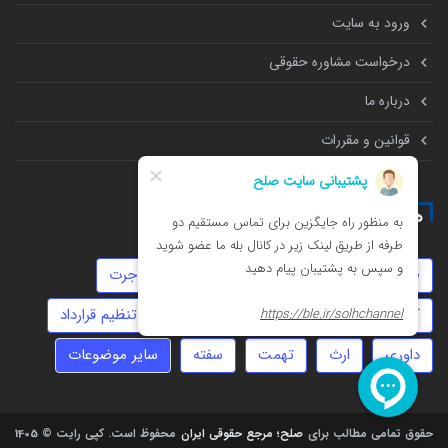
ورود به سایت
درخواست مشاوره حقوقی
درباره ما
قوانین و مقررات
همه چیز درباره
طلاق
زورگیری
انحصار وراثت
مهاجرت
کلاهبرداری
استارتاپ
عقد موقت
تنظیم قرارداد
داوری
ارث
تهمت
سفته
سایر موضوعات
حقوق تمامی مطالب برای
صلح؛ مرجع حقوقی ایران
محفوظ است.
کپی رایت © 1405