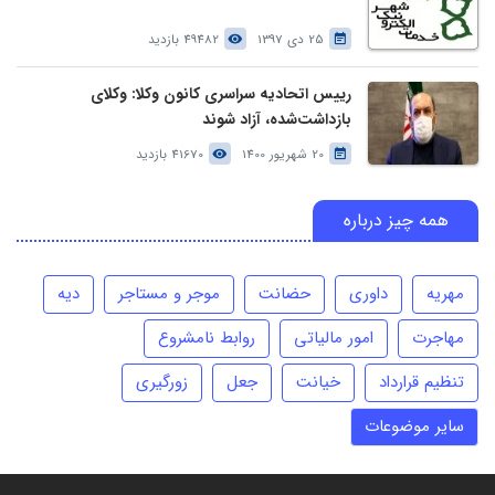
25 دی 1397
49482 بازدید
رییس اتحادیه سراسری کانون وکلا: وکلای
بازداشت‌شده، آزاد شوند
20 شهریور 1400
41670 بازدید
همه چیز درباره
مهریه
داوری
حضانت
موجر و مستاجر
دیه
مهاجرت
امور مالیاتی
روابط نامشروع
تنظیم قرارداد
خیانت
جعل
زورگیری
سایر موضوعات