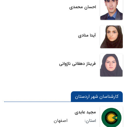
احسان محمدی
آیدا منادی
فریناز دهقانی ناژوانی
کارشناسان شهر اردستان
مجید عابدی
اصفهان
استان: