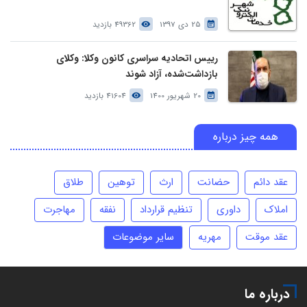
25 دی 1397
49362 بازدید
رییس اتحادیه سراسری کانون وکلا: وکلای
بازداشت‌شده، آزاد شوند
20 شهریور 1400
41604 بازدید
همه چیز درباره
عقد دائم
حضانت
ارث
توهین
طلاق
املاک
داوری
تنظیم قرارداد
نفقه
مهاجرت
عقد موقت
مهریه
سایر موضوعات
درباره ما