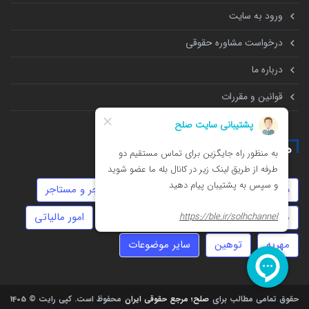
ورود به سایت
درخواست مشاوره حقوقی
درباره ما
قوانین و مقررات
همه چیز درباره
دیه
طلاق
حضانت
چک
موجر و مستاجر
مهاجرت
سرقت
نفقه
عقد دائم
امور مالیاتی
مهریه
توهین
سایر موضوعات
حقوق تمامی مطالب برای
صلح؛ مرجع حقوقی ایران
محفوظ است.
کپی رایت © 1405