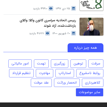
25 دی 1397
49410 بازدید
رییس اتحادیه سراسری کانون وکلا: وکلای
بازداشت‌شده، آزاد شوند
20 شهریور 1400
41627 بازدید
همه چیز درباره
سرقت
توهین
زورگیری
تهمت
امور مالیاتی
روابط نامشروع
استارتاپ
مهاجرت
تنظیم قرارداد
کلاهبرداری
انحصار وراثت
عقد موقت
سایر موضوعات