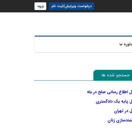
درخواست ویرایش/ثبت نام
ورود
اوره
جستجو شده ها
ل اطلاع رسانی صلح در بله
ل پایه یک دادگستری
 در تهران
نمندسازی زنان