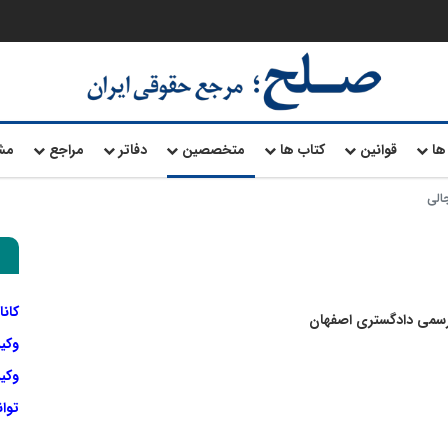
ها
قوانین
کتاب ها
متخصصین
دفاتر
مراجع
مش
الی
کانا
رسمی دادگستری اصفهان
وکی
وکیل
توا