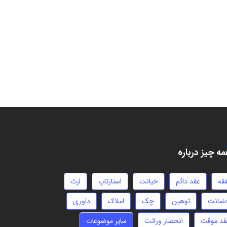
ه چیز درباره
فقه
عقد دائم
خیانت
استارتاپ
ارث
ضانت
توهین
چک
املاک
داوری
قد موقت
انحصار وراثت
سایر موضوعات