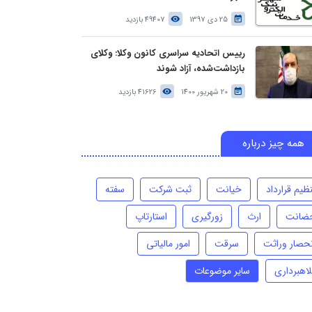
25 دی 1397
49407 بازدید
رییس اتحادیه سراسری کانون وکلا: وکلای
بازداشت‌شده، آزاد شوند
20 شهریور 1400
41626 بازدید
همه چیز درباره
ظیم قرارداد
خیانت
ثبت شرکت
سفته
ضانت
ارث
زورگیری
استارتاپ
نحصار وراثت
سرقت
امور مالیاتی
لاهبرداری
سایر موضوعات