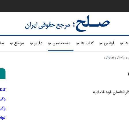
ها
قوانین
کتاب ها
متخصصین
دفاتر
مراجع
مش
ی رضائی بیلوئی
کانا
 کارشناسان قوه قضاییه
وکی
وکیل
توا