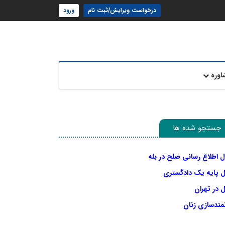
درخواست ویرایش/ثبت نام
ورود
اوره
جستجو شده ها
ل اطلاع رسانی صلح در بله
ل پایه یک دادگستری
 در تهران
نمندسازی زنان