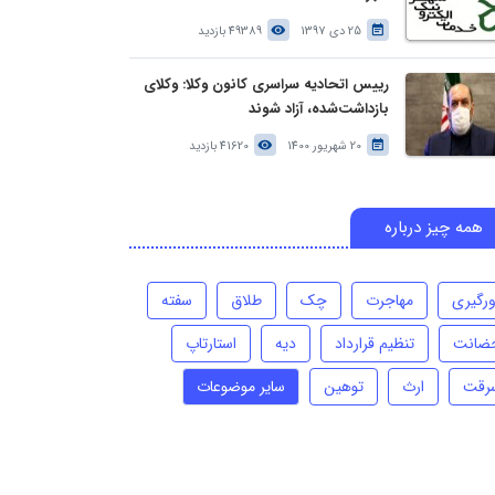
25 دی 1397
49389 بازدید
رییس اتحادیه سراسری کانون وکلا: وکلای
بازداشت‌شده، آزاد شوند
20 شهریور 1400
41620 بازدید
همه چیز درباره
ورگیری
مهاجرت
چک
طلاق
سفته
ضانت
تنظیم قرارداد
دیه
استارتاپ
رقت
ارث
توهین
سایر موضوعات