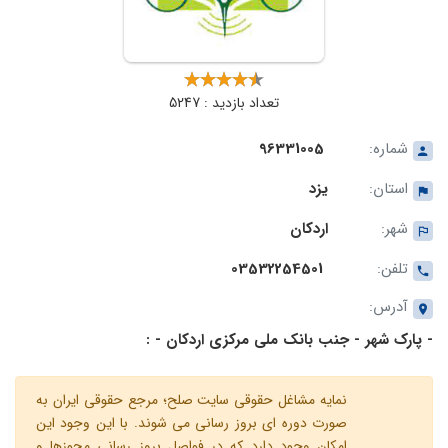
تعداد بازدید : 5247
شماره:
96331005
استان:
یزد
شهر:
اردکان
تلفن:
03532254501
آدرس:
- پارک شهر - جنب بانک ملی مرکزی اردکان - :
نمایه مشاغل حقوقی سایت صلح؛ مرجع حقوقی ایران به
صورت دوره ای بروز رسانی می شوند. با این وجود این
امکان وجود دارد که در فواصل بروز رسانی مجوزها و