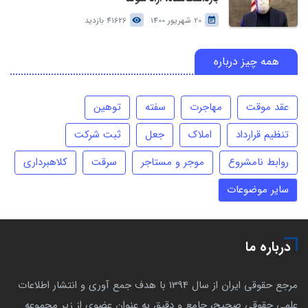
20 شهریور 1400
41626 بازدید
همه چیز درباره
عقد موقت
مهاجرت
سفته
توهین
تنظیم قرارداد
املاک
جعل
ثبت شرکت
روابط نامشروع
موجر و مستاجر
سرقت
کلاهبرداری
سایر موضوعات
درباره ما
مرجع حقوقی ایران از سال 1394 با هدف جمع آوری و انتشار اطلاعات
علمی حقوقی صحیح، جامع و دقیق به عنوان عضوی از زیر مجموعه