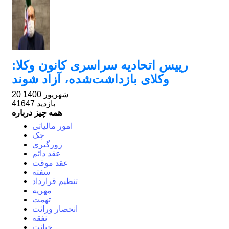
رییس اتحادیه سراسری کانون وکلا:
وکلای بازداشت‌شده، آزاد شوند
20 شهریور 1400
41647 بازدید
همه چیز درباره
امور مالیاتی
چک
زورگیری
عقد دائم
عقد موقت
سفته
تنظیم قرارداد
مهریه
تهمت
انحصار وراثت
نفقه
خیانت