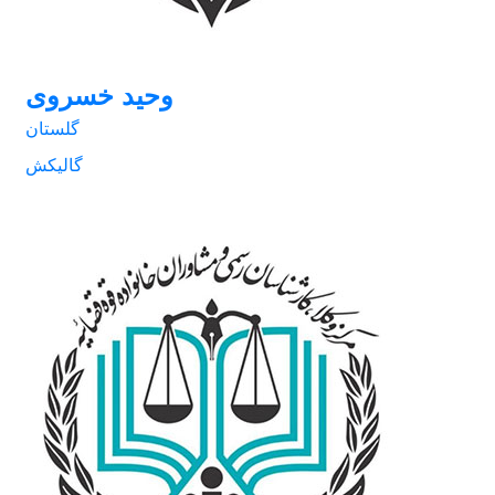
وحید خسروی
گلستان