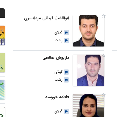
ابوالفضل قربانی مردابسری
گیلان
رشت
داریوش صالحی
گیلان
رشت
فاطمه خورسند
گیلان