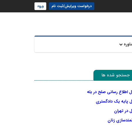
درخواست ویرایش/ثبت نام
ورود
اوره
جستجو شده ها
ل اطلاع رسانی صلح در بله
ل پایه یک دادگستری
 در تهران
نمندسازی زنان