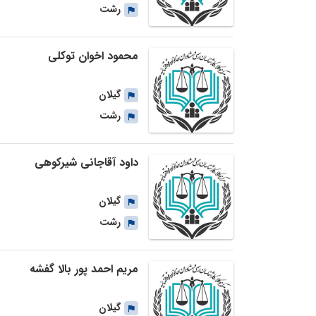
رشت
محمود اخوان توکلی
گیلان
رشت
داود آقاجانی شیرکوهی
گیلان
رشت
مریم احمد پور بالا گفشه
گیلان