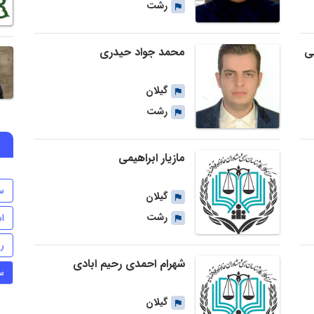
رشت
ی
محمد جواد حیدری
گیلان
رشت
مازیار ابراهیمی
س
گیلان
رشت
اس
ر
شهرام احمدی رحیم ابادی
س
گیلان