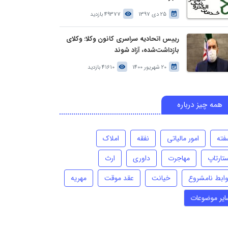
25 دی 1397
49377 بازدید
رییس اتحادیه سراسری کانون وکلا: وکلای
بازداشت‌شده، آزاد شوند
20 شهریور 1400
41610 بازدید
همه چیز درباره
فته
امور مالیاتی
نفقه
املاک
تارتاپ
مهاجرت
داوری
ارث
وابط نامشروع
خیانت
عقد موقت
مهریه
ایر موضوعات