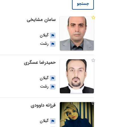
جستجو
سامان مشایخی
گیلان
رشت
حمیدرضا عسگری
گیلان
رشت
فرزانه داوودی
گیلان