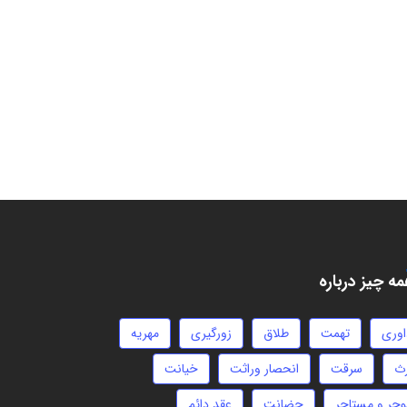
ه چیز درباره
اوری
تهمت
طلاق
زورگیری
مهریه
رث
سرقت
انحصار وراثت
خیانت
وجر و مستاجر
حضانت
عقد دائم