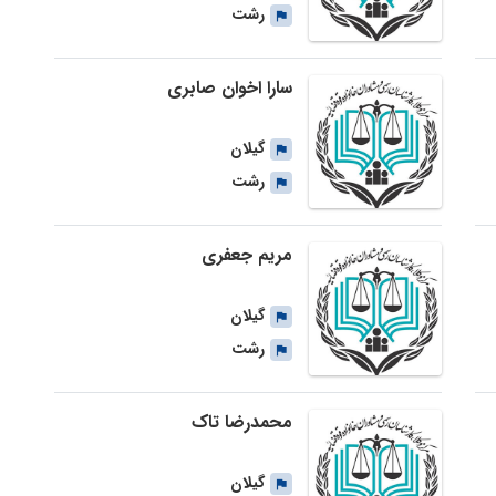
رشت
سارا اخوان صابری
گیلان
رشت
مریم جعفری
گیلان
رشت
محمدرضا تاک
گیلان