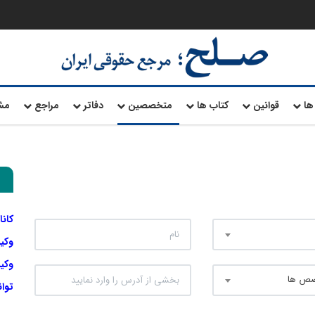
ها
قوانین
کتاب ها
متخصصین
دفاتر
مراجع
مش
کانا
وکی
وکیل
صص ها
توا