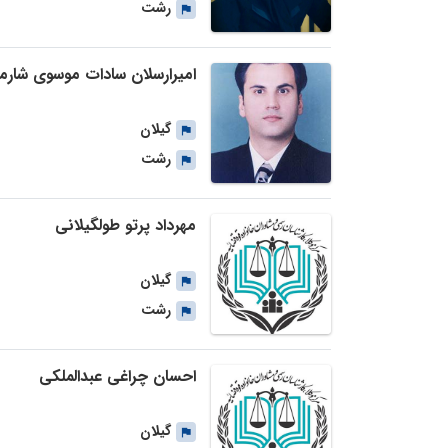
رشت
امیرارسلان سادات موسوی شارم
گیلان
رشت
مهرداد پرتو طولگیلانی
گیلان
رشت
احسان چراغی عبدالملکی
گیلان