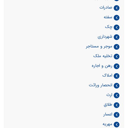
صادرات
سفته
چک
شهرداری
موجر و مستاجر
تخلیه ملک
رهن و اجاره
املاک
انحصار وراثت
ارث
طلاق
اعسار
مهریه