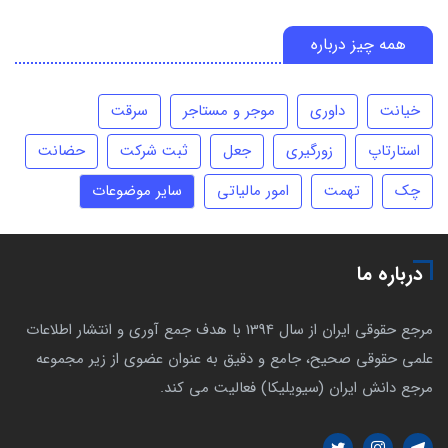
همه چیز درباره
خیانت
داوری
موجر و مستاجر
سرقت
استارتاپ
زورگیری
جعل
ثبت شرکت
حضانت
چک
تهمت
امور مالیاتی
سایر موضوعات
درباره ما
مرجع حقوقی ایران از سال 1394 با هدف جمع آوری و انتشار اطلاعات
علمی حقوقی صحیح، جامع و دقیق به عنوان عضوی از زیر مجموعه
مرجع دانش ایران (سیویلیکا) فعالیت می کند.