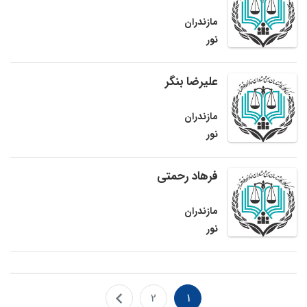
مازندران
نور
علیرضا بنگر
مازندران
نور
فرهاد رحمتی
مازندران
نور
2
1