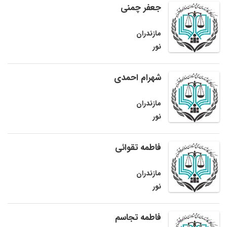
جعفر چمنی
مازندران
نور
شهرام احمدی
مازندران
نور
فاطمه تقوائی
مازندران
نور
فاطمه تجاسم