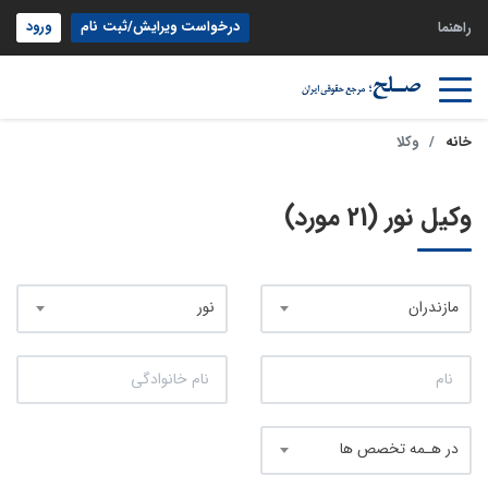
درخواست ویرایش/ثبت نام
ورود
راهنما
خانه
وکلا
وکیل نور (21 مورد)
مازندران
نور
در هـمه تخصص ها