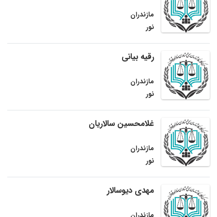
مازندران
نور
رقیه بیانی
مازندران
نور
غلامحسین سالاریان
مازندران
نور
مهدی دیوسالار
مازندران