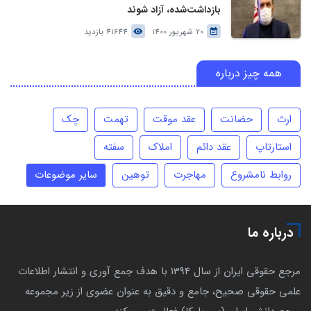
بازداشت‌شده، آزاد شوند
20 شهریور 1400
41644 بازدید
همه چیز درباره
ارث
حضانت
عقد موقت
تهمت
چک
استارتاپ
عقد دائم
املاک
سفته
روابط نامشروع
مهاجرت
توهین
سایر موضوعات
درباره ما
مرجع حقوقی ایران از سال 1394 با هدف جمع آوری و انتشار اطلاعات
علمی حقوقی صحیح، جامع و دقیق به عنوان عضوی از زیر مجموعه